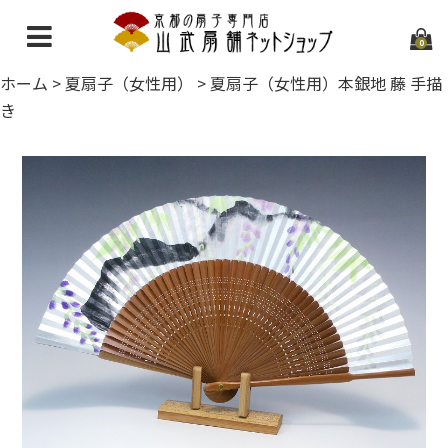
0
ホーム
>
夏扇子（女性用）
>
夏扇子（女性用）本銀地 藤 手描
ホーム
き
当店について
ご利用ガイド
お問い合わせ