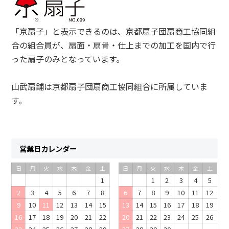
「京扇子」と表示できるのは、京都扇子団扇商工協同組
合の組合員が、扇面・扇骨・仕上までの加工を国内で行
った扇子のみとなっています。
山武扇舗は京都扇子団扇商工協同組合に所属していま
す。
営業日カレンダー
日
月
火
水
木
金
土
日
月
火
水
木
金
土
1
1
2
3
4
5
2
3
4
5
6
7
8
6
7
8
9
10
11
12
9
10
11
12
13
14
15
13
14
15
16
17
18
19
16
17
18
19
20
21
22
20
21
22
23
24
25
26