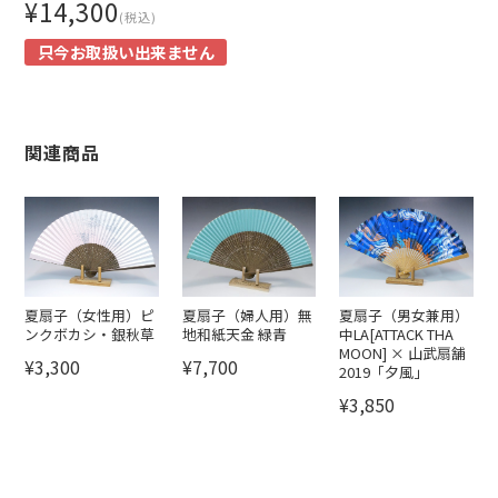
¥14,300
(税込)
只今お取扱い出来ません
関連商品
夏扇子（女性用）ピ
夏扇子（婦人用）無
夏扇子（男女兼用）
ンクボカシ・銀秋草
地和紙天金 緑青
中LA[ATTACK THA
MOON] × 山武扇舗
¥3,300
¥7,700
2019「夕風」
¥3,850