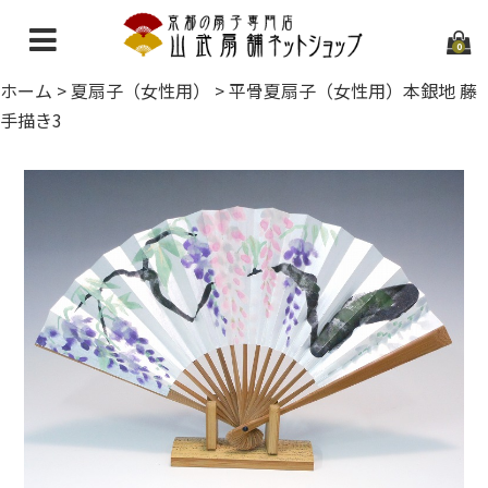
0
ホーム
>
夏扇子（女性用）
>
平骨夏扇子（女性用）本銀地 藤
ホーム
手描き3
当店について
ご利用ガイド
お問い合わせ