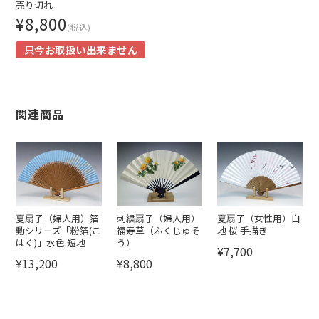
売り切れ
¥8,800
(税込)
只今お取扱い出来ません
関連商品
夏扇子（婦人用）箔
刺繍扇子（婦人用）
夏扇子（女性用）白
動シリーズ「粉箔(こ
福寿草（ふくじゅそ
地 桜 手描き
はく)」水色 短地
う）
¥7,700
¥13,200
¥8,800