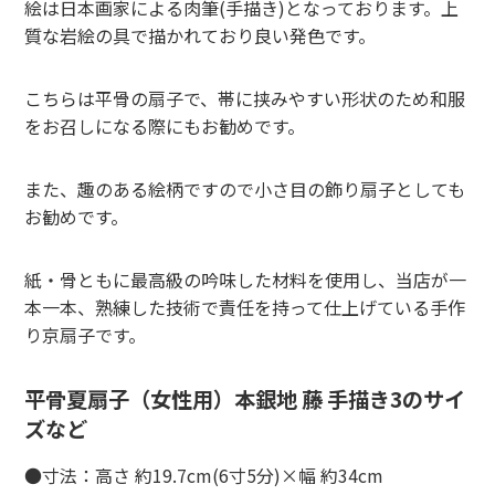
絵は日本画家による肉筆(手描き)となっております。上
質な岩絵の具で描かれており良い発色です。
こちらは平骨の扇子で、帯に挟みやすい形状のため和服
をお召しになる際にもお勧めです。
また、趣のある絵柄ですので小さ目の飾り扇子としても
お勧めです。
紙・骨ともに最高級の吟味した材料を使用し、当店が一
本一本、熟練した技術で責任を持って仕上げている手作
り京扇子です。
平骨夏扇子（女性用）本銀地 藤 手描き3のサイ
ズなど
●寸法：高さ 約19.7cm(6寸5分)×幅 約34cm