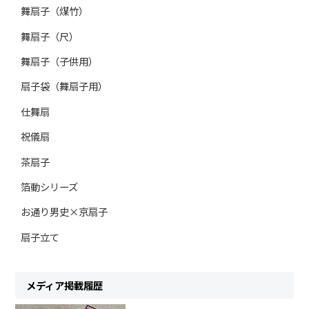
舞扇子（煤竹）
舞扇子（尺）
舞扇子（子供用）
扇子袋（舞扇子用）
仕舞扇
祝儀扇
茶扇子
箔動シリーズ
お通り男史×京扇子
扇子立て
メディア掲載履歴