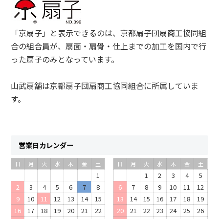
「京扇子」と表示できるのは、京都扇子団扇商工協同組
合の組合員が、扇面・扇骨・仕上までの加工を国内で行
った扇子のみとなっています。
山武扇舗は京都扇子団扇商工協同組合に所属していま
す。
営業日カレンダー
日
月
火
水
木
金
土
日
月
火
水
木
金
土
1
1
2
3
4
5
2
3
4
5
6
7
8
6
7
8
9
10
11
12
9
10
11
12
13
14
15
13
14
15
16
17
18
19
16
17
18
19
20
21
22
20
21
22
23
24
25
26