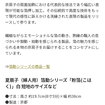
京扇子の扇面加飾における代表的な技法であり幅広い表
現が可能な箔押し加工。その伝統的で高度な技術をもっ
て現代の感性に訴えかける洗練された表現の製品をリリ
ースして参ります。
繊細ながらエモーショナルな箔の動き、熟練の職人の息
づかいや鼓動・拍動を感じられる製品、箔の魅力を感じ
られる本物の京扇子をお届けすることをコンセプトにし
ています。
⇒
箔動シリーズの商品一覧
夏扇子（婦人用）箔動シリーズ「粉箔(こは
く)」白 短地のサイズなど
●寸法：高さ 約19.7cm(6寸5分)×幅 約36cm
●製造：京都