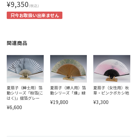
¥9,350
(税込)
只今お取扱い出来ません
関連商品
夏扇子（紳士用）箔
夏扇子（婦人用）箔
夏扇子（女性用）秋
動シリーズ「粉箔(こ
動シリーズ「燻」緑
草・ピンクボカシ地
はく)」摺箔グレー
¥19,800
¥3,300
¥6,600