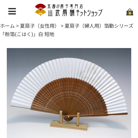
0
ホーム
>
夏扇子（女性用）
>
夏扇子（婦人用）箔動シリーズ
ホーム
「粉箔(こはく)」白 短地
当店について
ご利用ガイド
お問い合わせ