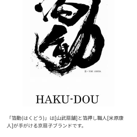
「箔動(はくどう)」は[山武扇舗]と箔押し職人[米原康
人]が手がける京扇子ブランドです。