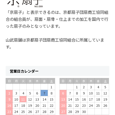
「京扇子」と表示できるのは、京都扇子団扇商工協同組
合の組合員が、扇面・扇骨・仕上までの加工を国内で行
った扇子のみとなっています。
山武扇舗は京都扇子団扇商工協同組合に所属していま
す。
営業日カレンダー
日
月
火
水
木
金
土
日
月
火
水
木
金
土
1
1
2
3
4
5
2
3
4
5
6
7
8
6
7
8
9
10
11
12
9
10
11
12
13
14
15
13
14
15
16
17
18
19
16
17
18
19
20
21
22
20
21
22
23
24
25
26
23
24
25
26
27
28
29
27
28
29
30