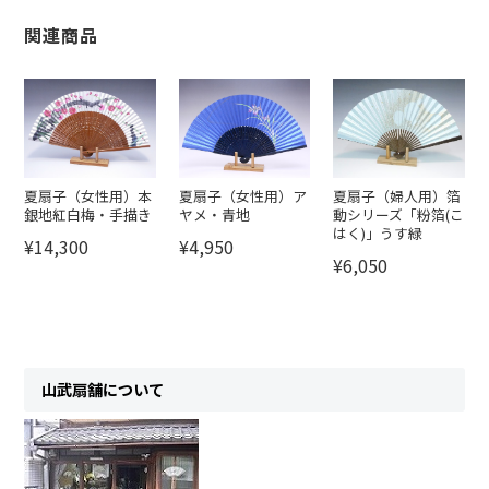
関連商品
夏扇子（女性用）本
夏扇子（女性用）ア
夏扇子（婦人用）箔
銀地紅白梅・手描き
ヤメ・青地
動シリーズ「粉箔(こ
はく)」うす緑
¥14,300
¥4,950
¥6,050
山武扇舗について