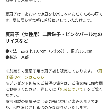
夏扇子は、あおいで涼風をお楽しみいただくための扇で
す。夏に限らず気軽に普段使いしていただけます。
夏扇子（女性用）二段砂子・ピンクパール地の
サイズなど
●寸法：高さ 約19.7cm（6寸5分）、幅 約35.3cm
●製造：京都
※別売りで夏扇子用の扇子袋も販売しております。→
扇
子袋のページはこちら
※プレゼント包装をご希望の場合は、ご注文時に備考欄
にお書きください。詳しくは「
包装について
」をご覧く
ださい。
※京都製の夏扇子には骨の先に香料が染み込ませてあ
り、和を感じさせるほのかな香りがいたします。