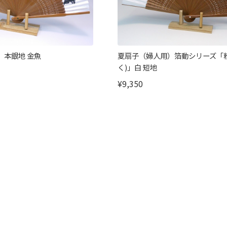
）本銀地 金魚
夏扇子（婦人用）箔動シリーズ「
く)」白 短地
¥9,350