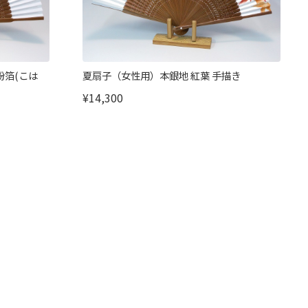
粉箔(こは
夏扇子（女性用）本銀地 紅葉 手描き
¥14,300