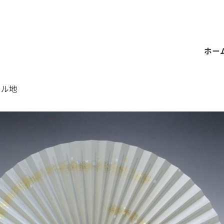
ホー
ール地