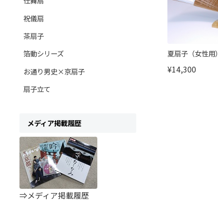
仕舞扇
祝儀扇
茶扇子
箔動シリーズ
夏扇子（女性用
¥14,300
お通り男史×京扇子
扇子立て
メディア掲載履歴
⇒メディア掲載履歴