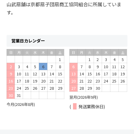
山武扇舗は京都扇子団扇商工協同組合に所属していま
す。
営業日カレンダー
日
月
火
水
木
金
土
日
月
火
水
木
金
土
1
1
2
3
4
5
2
3
4
5
6
7
8
6
7
8
9
10
11
12
9
10
11
12
13
14
15
13
14
15
16
17
18
19
16
17
18
19
20
21
22
20
21
22
23
24
25
26
23
24
25
26
27
28
29
27
28
29
30
30
31
翌月(2026年9月)
今月(2026年8月)
(
発送業務休日)