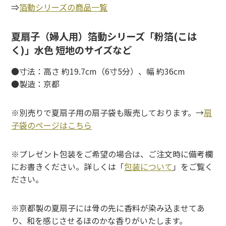
⇒
箔動シリーズの商品一覧
夏扇子（婦人用）箔動シリーズ「粉箔(こは
く)」水色 短地のサイズなど
●寸法：高さ 約19.7cm（6寸5分）、幅 約36cm
●製造：京都
※別売りで夏扇子用の扇子袋も販売しております。→
扇
子袋のページはこちら
※プレゼント包装をご希望の場合は、ご注文時に備考欄
にお書きください。詳しくは「
包装について
」をご覧く
ださい。
※京都製の夏扇子には骨の先に香料が染み込ませてあ
り、和を感じさせるほのかな香りがいたします。