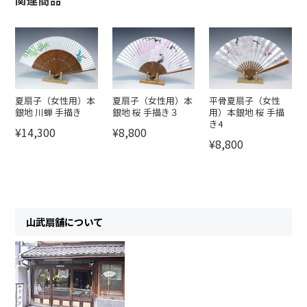
夏扇子（女性用）本
夏扇子（女性用）本
平骨夏扇子（女性
銀地 川蝉 手描き
銀地 桜 手描き３
用）本銀地 桜 手描
き4
¥14,300
¥8,800
¥8,800
山武扇舗について