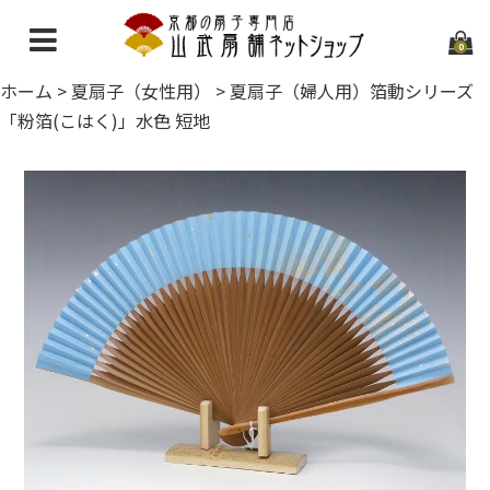
0
ホーム
>
夏扇子（女性用）
>
夏扇子（婦人用）箔動シリーズ
ホーム
「粉箔(こはく)」水色 短地
当店について
ご利用ガイド
お問い合わせ