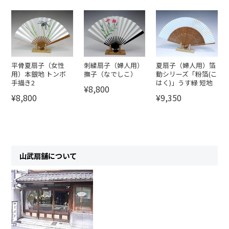
平骨夏扇子（女性
刺繍扇子（婦人用）
夏扇子（婦人用）箔
用）本銀地 トンボ
撫子（なでしこ）
動シリーズ「粉箔(こ
手描き2
はく)」うす緑 短地
¥8,800
¥8,800
¥9,350
山武扇舗について