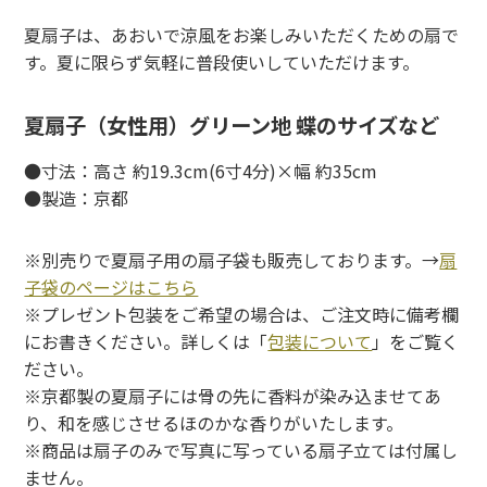
夏扇子は、あおいで涼風をお楽しみいただくための扇で
す。夏に限らず気軽に普段使いしていただけます。
夏扇子（女性用）グリーン地 蝶のサイズなど
●寸法：高さ 約19.3cm(6寸4分)×幅 約35cm
●製造：京都
※別売りで夏扇子用の扇子袋も販売しております。→
扇
子袋のページはこちら
※プレゼント包装をご希望の場合は、ご注文時に備考欄
にお書きください。詳しくは「
包装について
」をご覧く
ださい。
※京都製の夏扇子には骨の先に香料が染み込ませてあ
り、和を感じさせるほのかな香りがいたします。
※商品は扇子のみで写真に写っている扇子立ては付属し
ません。