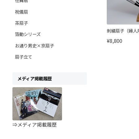
仕舞扇
祝儀扇
茶扇子
刺繍扇子（婦人
箔動シリーズ
¥8,800
お通り男史×京扇子
扇子立て
メディア掲載履歴
⇒メディア掲載履歴