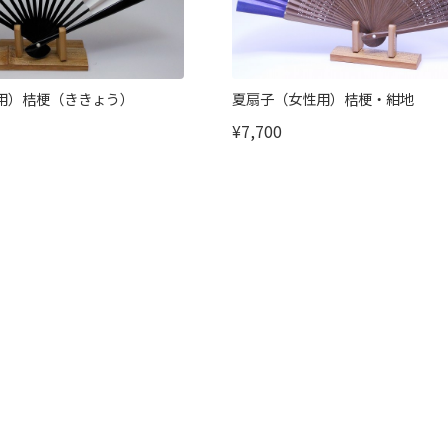
用）桔梗（ききょう）
夏扇子（女性用）桔梗・紺地
¥7,700