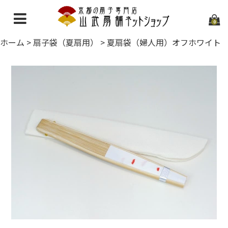
0
ホーム
>
扇子袋（夏扇用）
>
夏扇袋（婦人用）オフホワイト
ホーム
当店について
ご利用ガイド
お問い合わせ