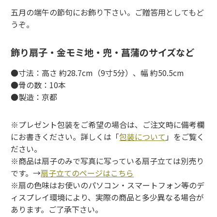
五月の端午の節句にお飾り下さい。ご贈答用としてもど
うぞ。
飾り扇子・金モミ地・兜・菖蒲のサイズなど
●寸法：高さ 約28.7cm（9寸5分）、幅 約50.5cm
●骨の数：10本
●製造：京都
※プレゼント包装をご希望の場合は、ご注文時に備考欄
にお書きください。詳しくは「
包装について
」をご覧く
ださい。
※商品は扇子のみで写真に写っている扇子立ては別売り
です。→
扇子立てのページはこちら
※扇の色味はお使いのパソコン・スマートフォン等のデ
ィスプレイ環境により、実際の商品と多少異なる場合が
あります。ご了承下さい。