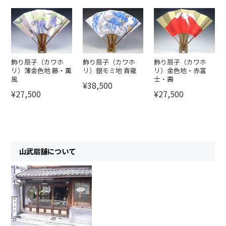
飾り扇子（カワホ
飾り扇子（カワホ
飾り扇子（カワホ
リ）薄金色地 藤・薫
リ）銀モミ地 青龍
リ）金色地・赤富
風
士・壽
¥38,500
¥27,500
¥27,500
山武扇舗について