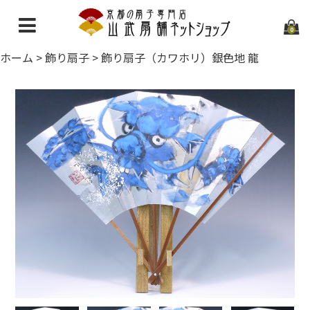
0
ホーム
>
飾り扇子
>
飾り扇子（カワホリ）銀色地 龍
ホーム
当店について
ご利用ガイド
お問い合わせ