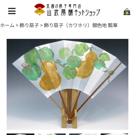
0
ホーム
>
飾り扇子
>
飾り扇子（カワホリ）銀色地 瓢箪
ホーム
当店について
ご利用ガイド
お問い合わせ