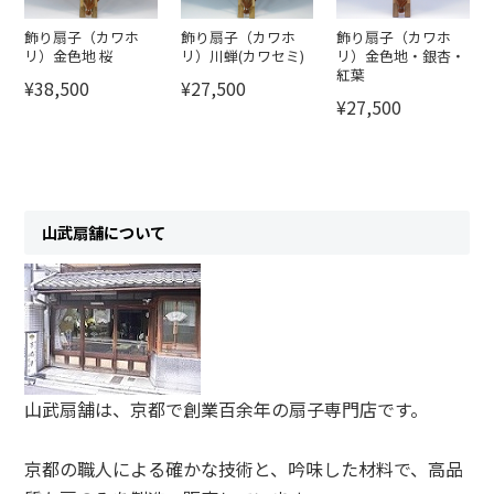
飾り扇子（カワホ
飾り扇子（カワホ
飾り扇子（カワホ
リ）金色地 桜
リ）川蝉(カワセミ)
リ）金色地・銀杏・
紅葉
¥38,500
¥27,500
¥27,500
山武扇舗について
山武扇舗は、京都で創業百余年の扇子専門店です。
京都の職人による確かな技術と、吟味した材料で、高品