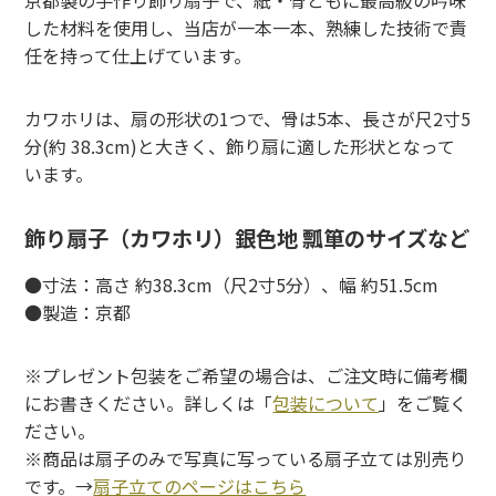
した材料を使用し、当店が一本一本、熟練した技術で責
任を持って仕上げています。
カワホリは、扇の形状の1つで、骨は5本、長さが尺2寸5
分(約 38.3cm)と大きく、飾り扇に適した形状となって
います。
飾り扇子（カワホリ）銀色地 瓢箪のサイズなど
●寸法：高さ 約38.3cm（尺2寸5分）、幅 約51.5cm
●製造：京都
※プレゼント包装をご希望の場合は、ご注文時に備考欄
にお書きください。詳しくは「
包装について
」をご覧く
ださい。
※商品は扇子のみで写真に写っている扇子立ては別売り
です。→
扇子立てのページはこちら