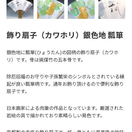
飾り扇子（カワホリ）銀色地 瓢箪
銀色地に瓢箪(ひょうたん)の図柄の飾り扇子（カワホ
リ）です。骨は焼煤竹の五本骨です。
除厄招福のお守りや子孫繁栄のシンボルとされている縁
起が良い瓢箪柄です。通年お飾り頂けるので便利な飾り
扇子です。
日本画家による肉筆の作品となっています。厳選された
岩絵の具で描かれており素晴らしい発色です。
京都製の手作り飾り扇子で、紙・骨ともに最高級の吟味