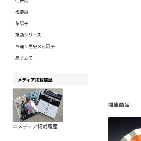
仕舞扇
祝儀扇
茶扇子
箔動シリーズ
お通り男史×京扇子
扇子立て
メディア掲載履歴
関連商品
⇒メディア掲載履歴