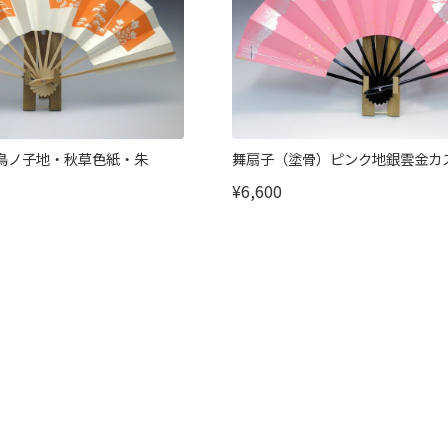
鳥ノ子地・秋草色紙・朱
舞扇子（塗骨）ピンク地銀雲金カ
¥6,600