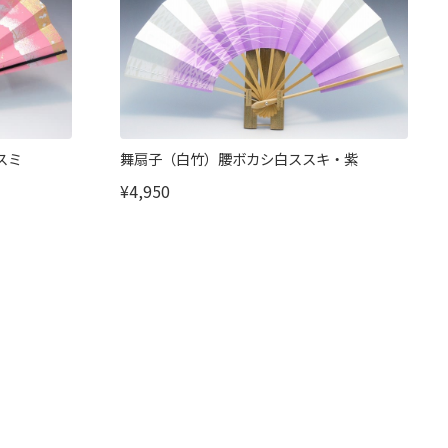
スミ
舞扇子（白竹）腰ボカシ白ススキ・紫
¥4,950