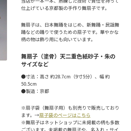
当店が一本一本、熟練した技術で責任を持って
仕上げている京都製の手作り舞扇子です。
舞扇子は、日本舞踊をはじめ、新舞踊・民謡舞
踊などの踊りで使うための扇子です。華やかな
柄の物は飾り用にも向いています。
舞扇子（塗骨）天二重色紙砂子・朱の
サイズなど
●寸法：高さ 約28.7cm（9寸5分）、幅 約
50.5cm
●製造：京都
※扇子袋（舞扇子用）も別売りで販売しており
ます。→
扇子袋のページはこちら
※舞扇子はネットショップに未掲載の柄も多数
ございます。未掲載の舞扇子や、名入れ・サイ