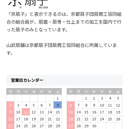
「京扇子」と表示できるのは、京都扇子団扇商工協同組
合の組合員が、扇面・扇骨・仕上までの加工を国内で行
った扇子のみとなっています。
山武扇舗は京都扇子団扇商工協同組合に所属していま
す。
営業日カレンダー
日
月
火
水
木
金
土
日
月
火
水
木
金
土
1
1
2
3
4
5
2
3
4
5
6
7
8
6
7
8
9
10
11
12
9
10
11
12
13
14
15
13
14
15
16
17
18
19
16
17
18
19
20
21
22
20
21
22
23
24
25
26
23
24
25
26
27
28
29
27
28
29
30