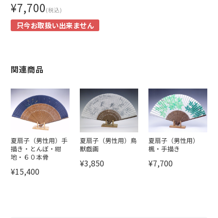
¥7,700
(税込)
只今お取扱い出来ません
関連商品
夏扇子（男性用）手
夏扇子（男性用）鳥
夏扇子（男性用）
描き・とんぼ・紺
獣戯画
楓・手描き
地・６０本骨
¥3,850
¥7,700
¥15,400