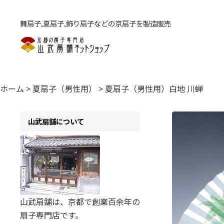
舞扇子,夏扇子,飾り扇子などの京扇子を製造販売
ホーム
>
夏扇子（男性用）
>
夏扇子（男性用）白地 川蝉
山武扇舗について
山武扇舗は、京都で創業百余年の
扇子専門店です。