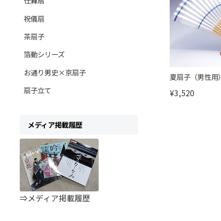
仕舞扇
祝儀扇
茶扇子
箔動シリーズ
お通り男史×京扇子
夏扇子（男性用
扇子立て
¥3,520
メディア掲載履歴
⇒メディア掲載履歴