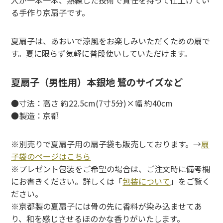
る手作り京扇子です。
夏扇子は、あおいで涼風をお楽しみいただくための扇で
す。夏に限らず気軽に普段使いしていただけます。
夏扇子（男性用）本銀地 鷺のサイズなど
●寸法：高さ 約22.5cm(7寸5分)×幅 約40cm
●製造：京都
※別売りで夏扇子用の扇子袋も販売しております。→
扇
子袋のページはこちら
※プレゼント包装をご希望の場合は、ご注文時に備考欄
にお書きください。詳しくは「
包装について
」をご覧く
ださい。
※京都製の夏扇子には骨の先に香料が染み込ませてあ
り、和を感じさせるほのかな香りがいたします。