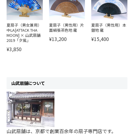
夏扇子（男女兼用）
夏扇子（男性用）片
夏扇子（男性用）本
中LA[ATTACK THA
面絹張茶色地 龍
銀地 龍
MOON] × 山武扇舗
¥13,200
¥15,400
2019「夕風」
¥3,850
山武扇舗について
山武扇舗は、京都で創業百余年の扇子専門店です。