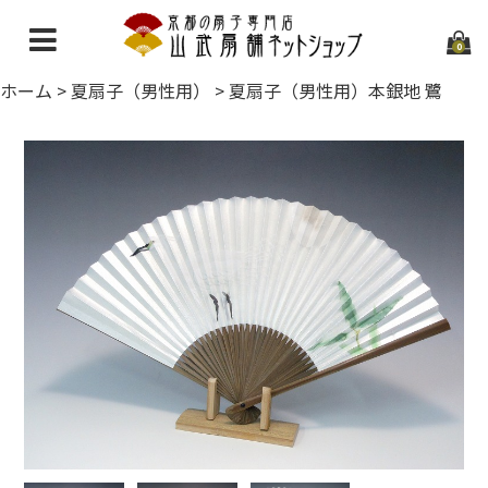
0
ホーム
>
夏扇子（男性用）
>
夏扇子（男性用）本銀地 鷺
ホーム
当店について
ご利用ガイド
お問い合わせ