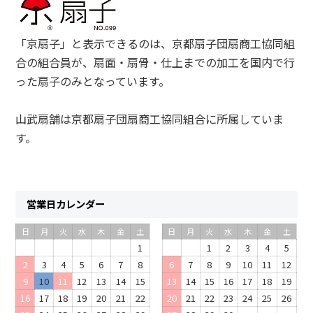
「京扇子」と表示できるのは、京都扇子団扇商工協同組
合の組合員が、扇面・扇骨・仕上までの加工を国内で行
った扇子のみとなっています。
山武扇舗は京都扇子団扇商工協同組合に所属していま
す。
営業日カレンダー
日
月
火
水
木
金
土
日
月
火
水
木
金
土
1
1
2
3
4
5
2
3
4
5
6
7
8
6
7
8
9
10
11
12
9
10
11
12
13
14
15
13
14
15
16
17
18
19
16
17
18
19
20
21
22
20
21
22
23
24
25
26