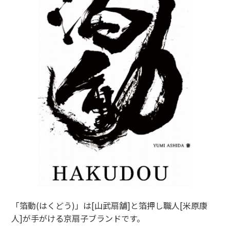
「箔動(はくどう)」は[山武扇舗]と箔押し職人[米原康
人]が手がける京扇子ブランドです。