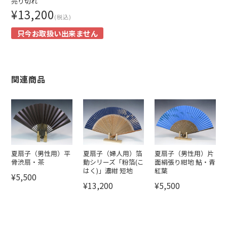
売り切れ
¥13,200
(税込)
只今お取扱い出来ません
関連商品
夏扇子（男性用）平
夏扇子（婦人用）箔
夏扇子（男性用）片
骨渋扇・茶
動シリーズ「粉箔(こ
面絹張り紺地 鮎・青
はく)」濃紺 短地
紅葉
¥5,500
¥13,200
¥5,500