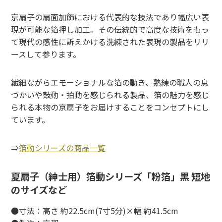
京扇子の扇面加飾における代表的な技法であり幅広い表
現が可能な箔押し加工。その伝統的で高度な技術をもっ
て現代の感性に訴えかける洗練された表現の製品をリリ
ースして参ります。
繊細ながらエモーショナルな箔の動き、熟練の職人の息
づかいや鼓動・拍動を感じられる製品、箔の魅力を感じ
られる本物の京扇子をお届けすることをコンセプトにし
ています。
⇒
箔動シリーズの商品一覧
夏扇子（紳士用）箔動シリーズ「粉箔」黒 短地
のサイズなど
●寸法：高さ 約22.5cm(7寸5分)×幅 約41.5cm