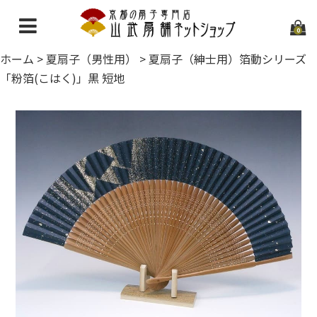
0
ホーム
>
夏扇子（男性用）
>
夏扇子（紳士用）箔動シリーズ
ホーム
「粉箔(こはく)」黒 短地
当店について
ご利用ガイド
お問い合わせ