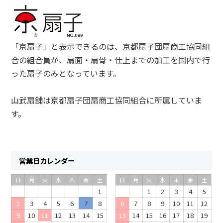
「京扇子」と表示できるのは、京都扇子団扇商工協同組
合の組合員が、扇面・扇骨・仕上までの加工を国内で行
った扇子のみとなっています。
山武扇舗は京都扇子団扇商工協同組合に所属していま
す。
営業日カレンダー
日
月
火
水
木
金
土
日
月
火
水
木
金
土
1
1
2
3
4
5
2
3
4
5
6
7
8
6
7
8
9
10
11
12
9
10
11
12
13
14
15
13
14
15
16
17
18
19