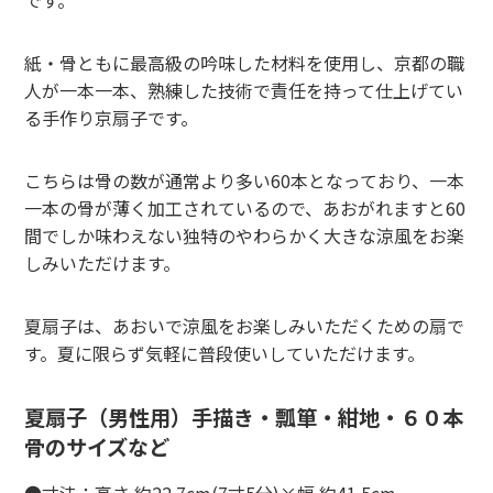
紙・骨ともに最高級の吟味した材料を使用し、京都の職
人が一本一本、熟練した技術で責任を持って仕上げてい
る手作り京扇子です。
こちらは骨の数が通常より多い60本となっており、一本
一本の骨が薄く加工されているので、あおがれますと60
間でしか味わえない独特のやわらかく大きな涼風をお楽
しみいただけます。
夏扇子は、あおいで涼風をお楽しみいただくための扇で
す。夏に限らず気軽に普段使いしていただけます。
夏扇子（男性用）手描き・瓢箪・紺地・６０本
骨のサイズなど
●寸法：高さ 約22.7cm(7寸5分)×幅 約41.5cm