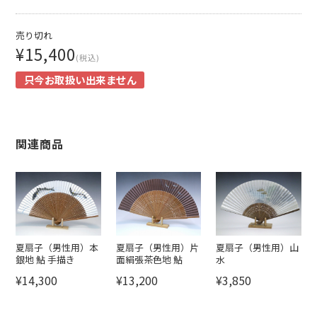
売り切れ
¥15,400
(税込)
只今お取扱い出来ません
関連商品
夏扇子（男性用）本
夏扇子（男性用）片
夏扇子（男性用）山
銀地 鮎 手描き
面絹張茶色地 鮎
水
¥14,300
¥13,200
¥3,850