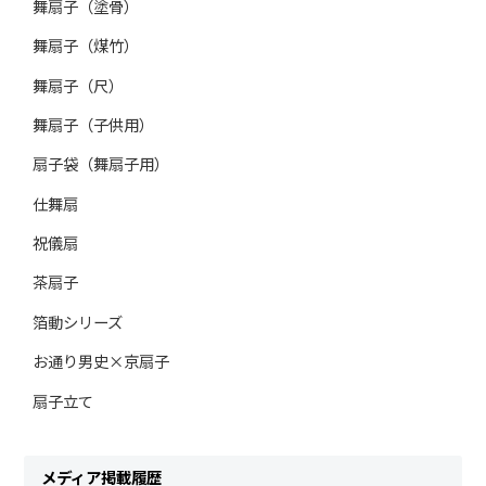
舞扇子（塗骨）
舞扇子（煤竹）
舞扇子（尺）
舞扇子（子供用）
扇子袋（舞扇子用）
仕舞扇
祝儀扇
茶扇子
箔動シリーズ
お通り男史×京扇子
扇子立て
メディア掲載履歴