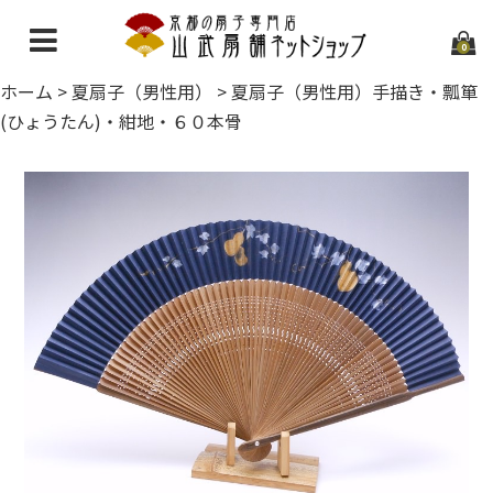
0
ホーム
>
夏扇子（男性用）
>
夏扇子（男性用）手描き・瓢箪
ホーム
(ひょうたん)・紺地・６０本骨
当店について
ご利用ガイド
お問い合わせ