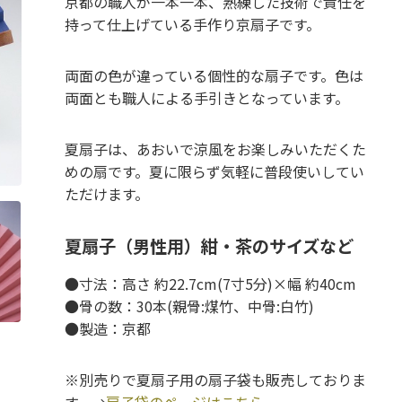
京都の職人が一本一本、熟練した技術で責任を
持って仕上げている手作り京扇子です。
両面の色が違っている個性的な扇子です。色は
両面とも職人による手引きとなっています。
夏扇子は、あおいで涼風をお楽しみいただくた
めの扇です。夏に限らず気軽に普段使いしてい
ただけます。
夏扇子（男性用）紺・茶のサイズなど
●寸法：高さ 約22.7cm(7寸5分)×幅 約40cm
●骨の数：30本(親骨:煤竹、中骨:白竹)
●製造：京都
※別売りで夏扇子用の扇子袋も販売しておりま