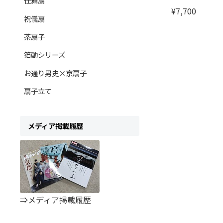
仕舞扇
¥7,700
祝儀扇
茶扇子
箔動シリーズ
お通り男史×京扇子
扇子立て
メディア掲載履歴
⇒メディア掲載履歴