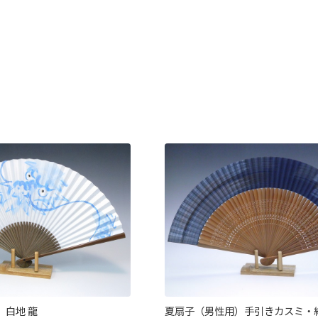
）白地 龍
夏扇子（男性用）手引きカスミ・