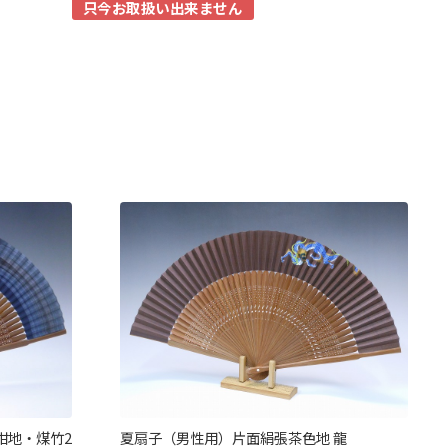
只今お取扱い出来ません
紺地・煤竹2
夏扇子（男性用）片面絹張茶色地 龍