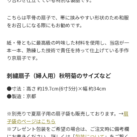
こちらは平骨の扇子で、帯に挟みやすい形状のため和服
をお召しになる際にもお勧めです。
紙・骨ともに最高級の吟味した材料を使用し、当店が一
本一本、熟練した技術で責任を持って仕上げている手作
り京扇子です。
刺繍扇子（婦人用）秋明菊のサイズなど
●寸法：高さ 約19.7cm(6寸5分)×幅 約34cm
●製造：京都
※別売りで夏扇子用の扇子袋も販売しております。→
扇
子袋のページはこちら
※プレゼント包装をご希望の場合は、ご注文時に備考欄
にお書きください。詳しくは「
包装について
」をご覧く