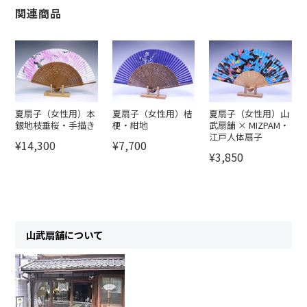
関連商品
夏扇子（女性用）本
夏扇子（女性用）桔
夏扇子（女性用）山
銀地枝垂桜・手描き
梗・紺地
武扇舗 × MIZPAM・
江戸人体扇子
¥14,300
¥7,700
¥3,850
山武扇舗について