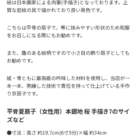
絵は日本画家による肉筆(手描き)となっております。上
質な岩絵の具で描かれており良い発色です。
こちらは平骨の扇子で、帯に挟みやすい形状のため和服
をお召しになる際にもお勧めです。
また、趣のある絵柄ですので小さ目の飾り扇子としても
お勧めです。
紙・骨ともに最高級の吟味した材料を使用し、当店が一
本一本、熟練した技術で責任を持って仕上げている手作
り京扇子です。
平骨夏扇子（女性用）本銀地 桜 手描き7のサイ
ズなど
●寸法：高さ 約19.7cm(6寸5分)×幅 約34cm