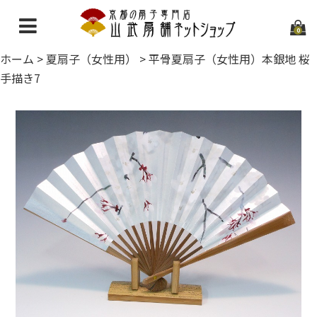
0
ホーム
>
夏扇子（女性用）
>
平骨夏扇子（女性用）本銀地 桜
ホーム
手描き7
当店について
ご利用ガイド
お問い合わせ