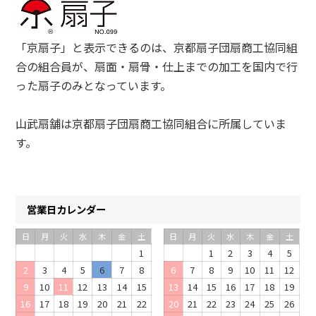
「京扇子」と表示できるのは、京都扇子団扇商工協同組
合の組合員が、扇面・扇骨・仕上までの加工を国内で行
った扇子のみとなっています。
山武扇舗は京都扇子団扇商工協同組合に所属していま
す。
営業日カレンダー
日
月
火
水
木
金
土
日
月
火
水
木
金
土
1
1
2
3
4
5
2
3
4
5
6
7
8
6
7
8
9
10
11
12
9
10
11
12
13
14
15
13
14
15
16
17
18
19
16
17
18
19
20
21
22
20
21
22
23
24
25
26