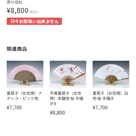
売り切れ
¥8,800
(税込)
只今お取扱い出来ません
関連商品
夏扇子（女性用）ナ
平骨夏扇子（女性
夏扇子（女性用）白
デシコ・ピンク地
用）本銀地 桜 手描
地 桜 手描き
き8
¥7,700
¥7,700
¥8,800