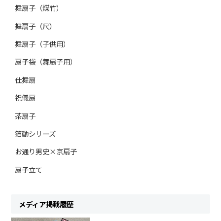
舞扇子（煤竹）
舞扇子（尺）
舞扇子（子供用）
扇子袋（舞扇子用）
仕舞扇
祝儀扇
茶扇子
箔動シリーズ
お通り男史×京扇子
扇子立て
メディア掲載履歴