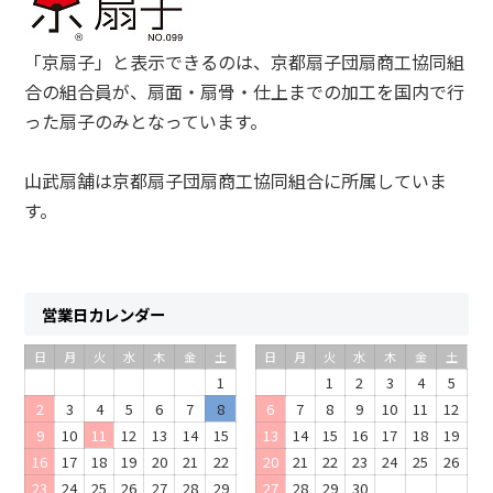
「京扇子」と表示できるのは、京都扇子団扇商工協同組
合の組合員が、扇面・扇骨・仕上までの加工を国内で行
った扇子のみとなっています。
山武扇舗は京都扇子団扇商工協同組合に所属していま
す。
営業日カレンダー
日
月
火
水
木
金
土
日
月
火
水
木
金
土
1
1
2
3
4
5
2
3
4
5
6
7
8
6
7
8
9
10
11
12
9
10
11
12
13
14
15
13
14
15
16
17
18
19
16
17
18
19
20
21
22
20
21
22
23
24
25
26
23
24
25
26
27
28
29
27
28
29
30