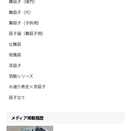
舞扇子（煤竹）
舞扇子（尺）
舞扇子（子供用）
扇子袋（舞扇子用）
仕舞扇
祝儀扇
茶扇子
箔動シリーズ
お通り男史×京扇子
扇子立て
メディア掲載履歴