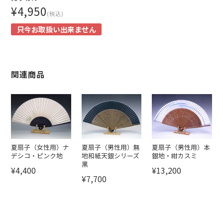
¥4,950
(税込)
只今お取扱い出来ません
関連商品
夏扇子（女性用）ナ
夏扇子（男性用）無
夏扇子（男性用）本
デシコ・ピンク地
地和紙天銀シリーズ
銀地・紺カスミ
黒
¥4,400
¥13,200
¥7,700