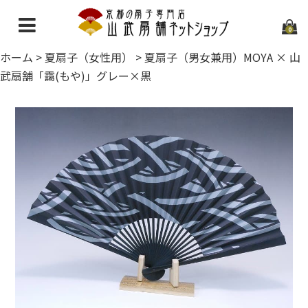
0
ホーム
>
夏扇子（女性用）
>
夏扇子（男女兼用）MOYA × 山
ホーム
武扇舗「靄(もや)」グレー×黒
当店について
ご利用ガイド
お問い合わせ