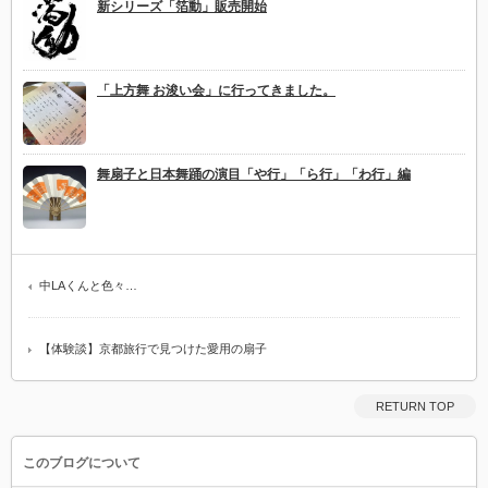
新シリーズ「箔動」販売開始
「上方舞 お浚い会」に行ってきました。
舞扇子と日本舞踊の演目「や行」「ら行」「わ行」編
中LAくんと色々…
【体験談】京都旅行で見つけた愛用の扇子
RETURN TOP
このブログについて