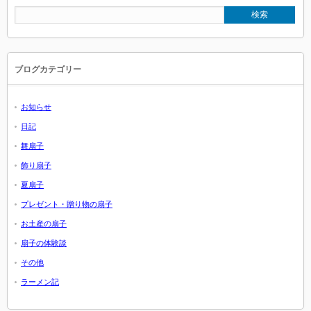
ブログカテゴリー
お知らせ
日記
舞扇子
飾り扇子
夏扇子
プレゼント・贈り物の扇子
お土産の扇子
扇子の体験談
その他
ラーメン記