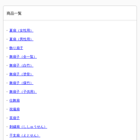
商品一覧
夏扇（女性用）
夏扇（男性用）
飾り扇子
舞扇子（全一覧）
舞扇子（白竹）
舞扇子（塗骨）
舞扇子（煤竹）
舞扇子（子供用）
仕舞扇
祝儀扇
茶扇子
刺繍扇（ししゅうせん）
干支扇（えとせん）